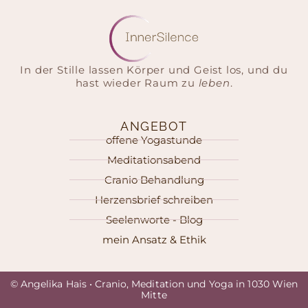
In der Stille lassen Körper und Geist los, und du
hast wieder Raum zu
leben
.
ANGEBOT
offene Yogastunde
Meditationsabend
Cranio Behandlung
Herzensbrief schreiben
Seelenworte - Blog
mein Ansatz & Ethik
© Angelika Hais • Cranio, Meditation und Yoga in 1030 Wien
Mitte